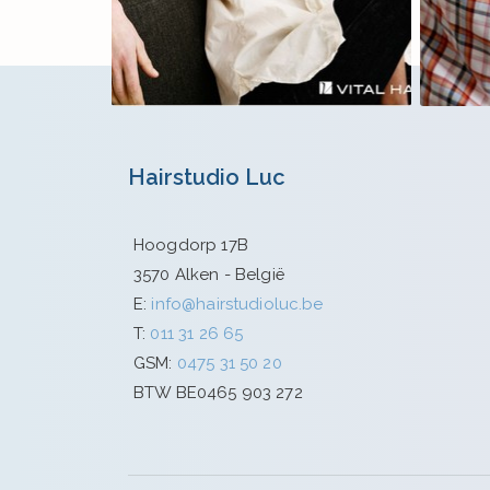
2026. All Rights Reserved.
Hairstudio Luc
Hoogdorp 17B
3570 Alken - België
E:
info@hairstudioluc.be
T:
011 31 26 65
GSM:
0475 31 50 20
BTW BE0465 903 272