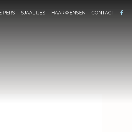
E PERS
SJAALTJES
HAARWENSEN
CONTACT